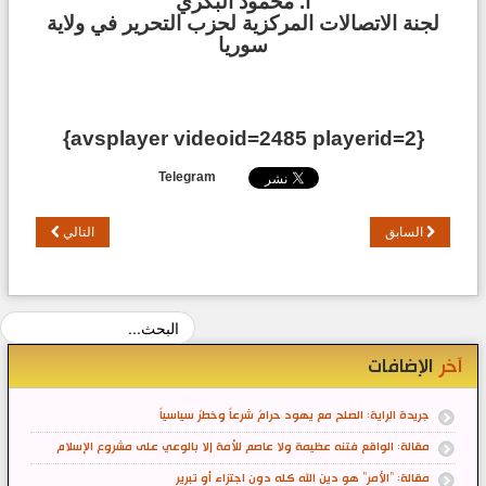
أ. محمود البكري
لجنة الاتصالات المركزية لحزب التحرير في ولاية
سوريا
{avsplayer videoid=2485 playerid=2}
Telegram
السابق
التالي
آخر
الإضافات
جريدة الراية: الصلح مع يهود حرامٌ شرعاً وخطرٌ سياسياً
مقالة: الواقع فتنه عظيمة ولا عاصم للأمة إلا بالوعي على مشروع الإسلام
مقالة: "الأمر" هو دين الله كله دون اجتزاء أو تبرير