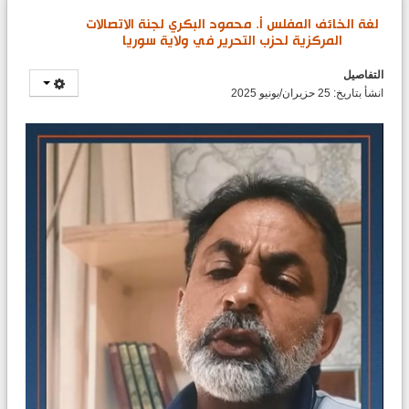
لغة الخائف المفلس أ. محمود البكري لجنة الاتصالات
المركزية لحزب التحرير في ولاية سوريا
التفاصيل
انشأ بتاريخ: 25 حزيران/يونيو 2025