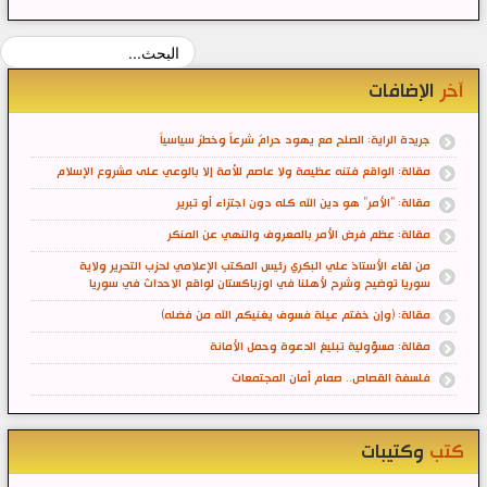
آخر
الإضافات
جريدة الراية: الصلح مع يهود حرامٌ شرعاً وخطرٌ سياسياً
مقالة: الواقع فتنه عظيمة ولا عاصم للأمة إلا بالوعي على مشروع الإسلام
مقالة: "الأمر" هو دين الله كله دون اجتزاء أو تبرير
مقالة: عِظم فرض الأمر بالمعروف والنهي عن المنكر
من لقاء الأستاذ علي البكري رئيس المكتب الإعلامي لحزب التحرير ولاية
سوريا توضيح وشرح لأهلنا في اوزباكستان لواقع الاحداث في سوريا
مقالة: (وإن خفتم عيلة فسوف يغنيكم الله من فضله)
مقالة: مسؤولية تبليغ الدعوة وحمل الأمانة
فلسفة القصاص.. صمام أمان المجتمعات
كتب
وكتيبات