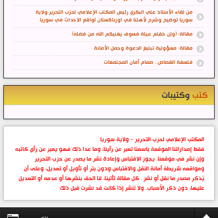
من لقاء الأستاذ علي البكري رئيس المكتب الإعلامي لحزب التحرير ولاية
سوريا توضيح وشرح لأهلنا في اوزباكستان لواقع الاحداث في سوريا
مقالة: (وإن خفتم عيلة فسوف يغنيكم الله من فضله)
مقالة: مسؤولية تبليغ الدعوة وحمل الأمانة
فلسفة القصاص.. صمام أمان المجتمعات
كتب
وكتيبات
المكتب الإعلامي لحزب التحرير - ولاية سوريا
فقط إصداراتنا الموقعة باسمنا تعبر عن رأينا، وما عدا ذلك فهو يعبر عن رأي كاتبه
وإن نشر في موقعنا. يجوز الاقتباس وإعادة نشر ما يصدر عن حزب التحرير
ومواقعه شريطة أمانة النقل والاقتباس ودون بتر أو تأويل أو تعديل، وعلى أن
يُذكر مصدر ما نقل أو نشر . كل مقالة تأتينا، لنا الحق بنشرها أو عدمه أو التعديل
عليها، دون ذكر الأسباب. ولا تنشر إذا كانت قد نشرت قبل ذلك