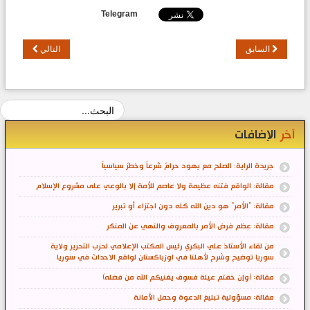
Telegram
السابق
التالي
آخر
الإضافات
جريدة الراية: الصلح مع يهود حرامٌ شرعاً وخطرٌ سياسياً
مقالة: الواقع فتنه عظيمة ولا عاصم للأمة إلا بالوعي على مشروع الإسلام
مقالة: "الأمر" هو دين الله كله دون اجتزاء أو تبرير
مقالة: عِظم فرض الأمر بالمعروف والنهي عن المنكر
من لقاء الأستاذ علي البكري رئيس المكتب الإعلامي لحزب التحرير ولاية
سوريا توضيح وشرح لأهلنا في اوزباكستان لواقع الاحداث في سوريا
مقالة: (وإن خفتم عيلة فسوف يغنيكم الله من فضله)
مقالة: مسؤولية تبليغ الدعوة وحمل الأمانة