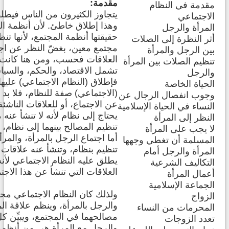
مقدمة:
مقدمة في النظام
يتجاوز الكثيرون من الناس فيطلق
الاجتماعي
وهذا إطلاق خاطئ. لأن أنظمة الح
المرأة والرجل
حقيقتها أنظمة المجتمع، لأنها تن
أثر النظرة إلى الصلات
مجتمع معين، بغضّ النظر عن اجتم
بين الرجل والمرأة
العلاقات فحسب، ومن هنا كانت م
تنظيم الصلات بين المرأة
تشمل الاقتصاد، والحكم، والسياسة
والرجل
فإطلاق (النظام الاجتماعي) عليها
الحياة الخاصة
(الاجتماعي) صفة للنظام، فلا بد 
وجوب انفصال الرجال عن
عن الاجتماع، أو للعلاقات الناشئة
النساء في الحياة الإسلامية
يحتاج إلى نظام لأنه لا تنشأ عنه
النظر إلى المرأة
تنظيم المصالح بينهما إلى نظام،
لا يجب على المرأة
أما اجتماع الرجل بالمرأة، والمر
المسلمة أن تغطي وجهها
تنظيم بنظام، وتنشأ عنه علاقات ت
المرأة والرجل أمام
يطلق عليه النظام الاجتماعي لأن
التكاليف الشرعية
العلاقات التي تنشأ عن هذا الاجتم
أعمال المرأة
الجماعة الإسلامية
ولذلك كان النظام الاجتماعي محصو
الزواج
والرجل بالمرأة، وينظم علاقة الم
المحرمات من النساء
مصالحهما في المجتمع، ويبيِّن كل
تعدد الزوجات
والرجل مع المرأة هي من أنظمة ا