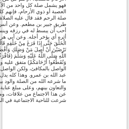
فهو يشمل صلة كل واحد من الأرح
العصبة أو ذوي الأرحام، فإنهم 
صلة الرحم فقد قال عليه الصلاة
طريق جبير بن مطعم. وعن أنس ب
أحب أن يبسط له في رزقه وينسأ
أثره أي يؤخر أجله. وعن أبي هريرة 
الْخَلْقَ حَتَّى إِذَا فَرَغَ مِنْ خَلْقِهِ قَال
تَرْضَيْنَ أَنْ أَصِلَ مَنْ وَصَلَكِ وَأَقْط
اللَّهِ صَلَّى اللَّهُ عَلَيْهِ وَسَلَّمَ (فَاقْر
وَتُقَطِّعُوا أَرْحَامَكُمْ) متفق 
الواصل بالمكافئ، ولكن الواصل
عبد الله بن عمرو. وهذا كله يد
ما شرعه الله من الصلة والود ب
والتعاون بينهم، وعلى مبلغ عناية
عن هذا الاجتماع من علاقات، وما
شرعت للناحية الاجتماعية في ال