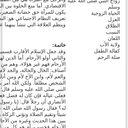
زواج النبي صلى الله عليه
الاقتصادي. أما منع الخلوة بين ا
وسلم
يكون للمرأة حق حضانة الصغير، 
الحياة الزوجية
تعريف النظام الاجتماعي هو: النظ
العزل
وينظم العلاقة التي تنشأ بينهما 
الطلاق
النسب
اللعان
ولاية الأب
خاتمة:
كفالة الطفل
وقد جعل الإسلام الأقارب قسمين
صلة الرحم
والثاني أولو الأرحام. أما الذي
الأرحام فهم غير هؤلاء، وهم من
أصناف: الخال والخالة، والجد لأم
والعم لأم، وابن الأخ لأم ومن أد
الشخص مطلقاً. ولكن الله أمر با
النبي صلى الله عليه وسلم قال: (
فعلى عياله فإن كان له فضل فعل
الأنصاري أن رجلاً قال: (يا رسول 
له؟ فقال رسول الله صلى الله علي
شيئاً وتقيم الصلاة وتؤتي الزكا
يبين هذا الحديث وغيره من الأح
الأرحام فحسب، أم هم كل من ا