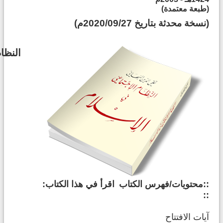
(طبعة معتمدة)
(نسخة محدثة بتاريخ 2020/09/27م)
النظا
::محتويات/فهرس الكتاب
اقرأ في هذا الكتاب:
::
آيات الافتتاح