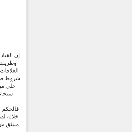
إن القياد
وطريقته
العلاقات
شروط صحة 
على من 
سبحانه
فالحكم أ
خلاله لض
منبثق من