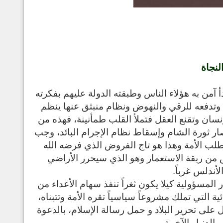
لنجاة
دأ آمن به هؤلاء الناس وطبقته الدولة عليهم بفكرته
 وتدفعه للرقي والنهوض ونظام منبثق عنها ينظم
إنسان وتقنع العقل فتملأ القلب طمأنينة، فهذه من
صار ثورة الشام وإسقاط نظام الإجرام البائد، وجب
لب الأمة وهذا هو تاج الفروض الذي فرضه الله
 من ربقة الاستعمار وهو الذي سيحرر الأراضي
أندلس غرباً.
مسؤولية كيلا يكون ثغراً تنفذ سهام الأعداء من
ة التي تملك مشروعاً سياسياً تقره الأمة وتتبناه،
 على تحرير البلاد و حمل رسالة الإسلام، بالدعوة
الدنيا والآخرة.