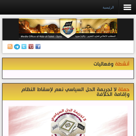
الرئيسية
الرئيسية
إصدارات
أنشطة وفعاليات
أنشطة
وفعاليات
منبر الصحافة
الكتب
تواصل معنا
حملة
لا لجريمة الحل السياسي نعم لإسقاط النظام
وإقامة الخلافة
إذاعة المكتب/ سوريا
قناتنا على تيليغرام