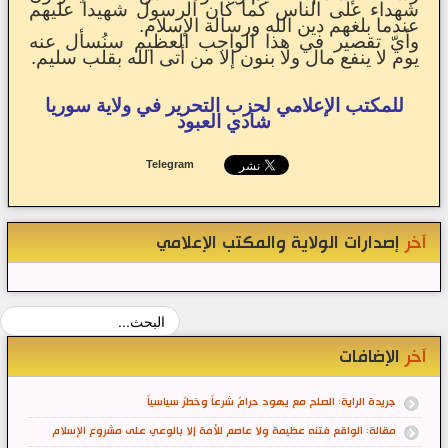
شهداء على الناس كما كان الرسول شهيداً عليهم
عندما بلغهم دين الله ورسالة الإسلام.
وأيّ تقصير في هذا الواجب العظيم سنُسأل عنه
يوم لا ينفع مال ولا بنون إلا من أتى الله بقلب سليم.
للمكتب الإعلامي لحزب التحرير في ولاية سوريا
شادي العبود
Telegram
آخر
إصدارات الولاية والمكتب الإعلامي
آخر
الإضافات
جريدة الراية: الصلح مع يهود حرامٌ شرعاً وخطرٌ سياسياً
مقالة: الواقع فتنه عظيمة ولا عاصم للأمة إلا بالوعي على مشروع الإسلام