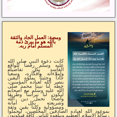
ومضة: العمل الجاد والثقة
بالله هو ما يبرئ ذمة
المسلم أمام ربه.
كانت دعوة النبي صلى الله
عليه وسلم رفضاً للواقع
الفاسد بكل تفاصيله
وإملاءاته وأفكاره، وسعياً
جاداً وحثيثاً يملؤه اليقين
بنصر الله لعباده المؤمنين،
خطه لنا نبينا محمد صلى
الله عليه وسلم مع أصحابه
ليكون لنا نبراساً وطريقاً
واضحاً نحمل دين الله
وشريعته بكل أمانة
ومسؤولية وكلنا يقين وثقة
بموعود الله لعباده الصادقين المخلصين، ليحملوا
رسالة الإسلام العظيم ويبلغوه للناس كافة فيكونون