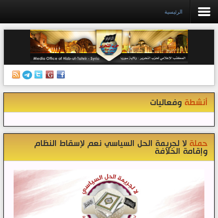
الرئيسية
الرئيسية
إصدارات
أنشطة وفعاليات
أنشطة
وفعاليات
منبر الصحافة
الكتب
تواصل معنا
حملة
لا لجريمة الحل السياسي نعم لإسقاط النظام
وإقامة الخلافة
إذاعة المكتب/ سوريا
قناتنا على تيليغرام