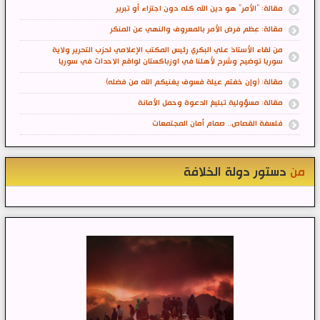
مقالة: "الأمر" هو دين الله كله دون اجتزاء أو تبرير
مقالة: عِظم فرض الأمر بالمعروف والنهي عن المنكر
من لقاء الأستاذ علي البكري رئيس المكتب الإعلامي لحزب التحرير ولاية
سوريا توضيح وشرح لأهلنا في اوزباكستان لواقع الاحداث في سوريا
مقالة: (وإن خفتم عيلة فسوف يغنيكم الله من فضله)
مقالة: مسؤولية تبليغ الدعوة وحمل الأمانة
فلسفة القصاص.. صمام أمان المجتمعات
من
دستور دولة الخلافة