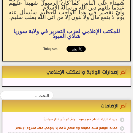
شهداء على الناس كما كان الرسول شهيداً عليهم
عندما بلغهم دين الله ورسالة الإسلام.
وأيّ تقصير في هذا الواجب العظيم سنُسأل عنه
يوم لا ينفع مال ولا بنون إلا من أتى الله بقلب سليم.
للمكتب الإعلامي لحزب التحرير في ولاية سوريا
شادي العبود
Telegram
آخر
إصدارات الولاية والمكتب الإعلامي
آخر
الإضافات
جريدة الراية: الصلح مع يهود حرامٌ شرعاً وخطرٌ سياسياً
مقالة: الواقع فتنه عظيمة ولا عاصم للأمة إلا بالوعي على مشروع الإسلام