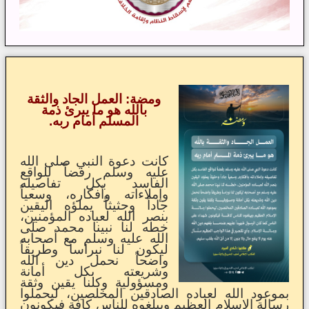
ومضة: العمل الجاد والثقة
بالله هو ما يبرئ ذمة
المسلم أمام ربه.
كانت دعوة النبي صلى الله
عليه وسلم رفضاً للواقع
الفاسد بكل تفاصيله
وإملاءاته وأفكاره، وسعياً
جاداً وحثيثاً يملؤه اليقين
بنصر الله لعباده المؤمنين،
خطه لنا نبينا محمد صلى
الله عليه وسلم مع أصحابه
ليكون لنا نبراساً وطريقاً
واضحاً نحمل دين الله
وشريعته بكل أمانة
ومسؤولية وكلنا يقين وثقة
بموعود الله لعباده الصادقين المخلصين، ليحملوا
رسالة الإسلام العظيم ويبلغوه للناس كافة فيكونون