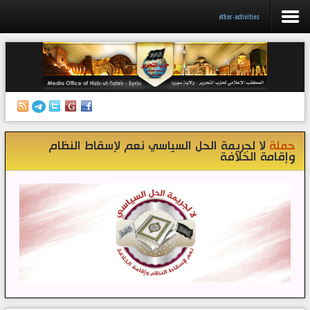
other-activities
الرئيسية
إصدارات
أنشطة وفعاليات
حملة
لا لجريمة الحل السياسي نعم لإسقاط النظام
منبر الصحافة
وإقامة الخلافة
الكتب
تواصل معنا
إذاعة المكتب/ سوريا
قناتنا على تيليغرام