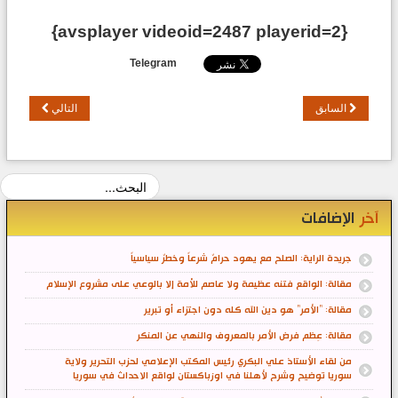
{avsplayer videoid=2487 playerid=2}
Telegram
السابق
التالي
آخر
الإضافات
جريدة الراية: الصلح مع يهود حرامٌ شرعاً وخطرٌ سياسياً
مقالة: الواقع فتنه عظيمة ولا عاصم للأمة إلا بالوعي على مشروع الإسلام
مقالة: "الأمر" هو دين الله كله دون اجتزاء أو تبرير
مقالة: عِظم فرض الأمر بالمعروف والنهي عن المنكر
من لقاء الأستاذ علي البكري رئيس المكتب الإعلامي لحزب التحرير ولاية
سوريا توضيح وشرح لأهلنا في اوزباكستان لواقع الاحداث في سوريا