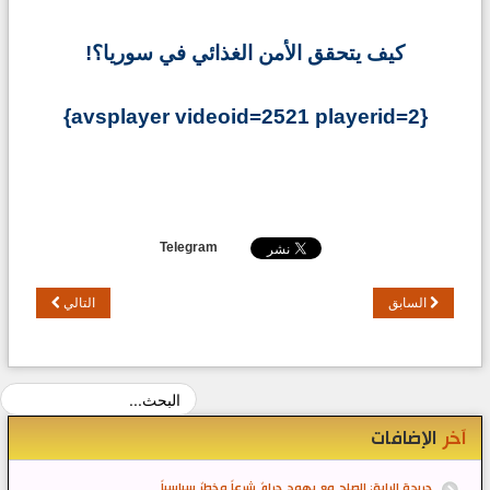
كيف يتحقق الأمن الغذائي في سوريا؟!
{avsplayer videoid=2521 playerid=2}
Telegram
السابق
التالي
آخر
الإضافات
جريدة الراية: الصلح مع يهود حرامٌ شرعاً وخطرٌ سياسياً