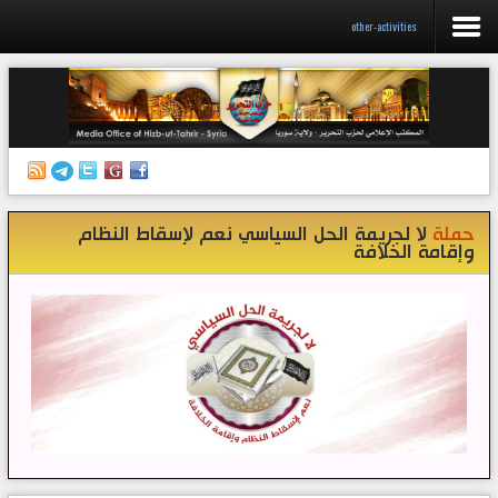
other-activities
الرئيسية
إصدارات
أنشطة وفعاليات
حملة
لا لجريمة الحل السياسي نعم لإسقاط النظام
منبر الصحافة
وإقامة الخلافة
الكتب
تواصل معنا
إذاعة المكتب/ سوريا
قناتنا على تيليغرام