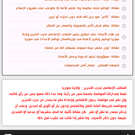
مقالة: الواقع فتنه عظيمة ولا عاصم للأمة إلا بالوعي على مشروع الإسلام
مقالة: "الأمر" هو دين الله كله دون اجتزاء أو تبرير
مقالة: عِظم فرض الأمر بالمعروف والنهي عن المنكر
من لقاء الأستاذ علي البكري رئيس المكتب الإعلامي لحزب التحرير ولاية
سوريا توضيح وشرح لأهلنا في اوزباكستان لواقع الاحداث في سوريا
مقالة: (وإن خفتم عيلة فسوف يغنيكم الله من فضله)
مقالة: مسؤولية تبليغ الدعوة وحمل الأمانة
فلسفة القصاص.. صمام أمان المجتمعات
المكتب الإعلامي لحزب التحرير - ولاية سوريا
فقط إصداراتنا الموقعة باسمنا تعبر عن رأينا، وما عدا ذلك فهو يعبر عن رأي كاتبه
وإن نشر في موقعنا. يجوز الاقتباس وإعادة نشر ما يصدر عن حزب التحرير
ومواقعه شريطة أمانة النقل والاقتباس ودون بتر أو تأويل أو تعديل، وعلى أن
يُذكر مصدر ما نقل أو نشر . كل مقالة تأتينا، لنا الحق بنشرها أو عدمه أو التعديل
عليها، دون ذكر الأسباب. ولا تنشر إذا كانت قد نشرت قبل ذلك