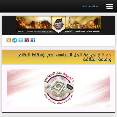
other-activities
الرئيسية
إصدارات
أنشطة وفعاليات
حملة
لا لجريمة الحل السياسي نعم لإسقاط النظام
منبر الصحافة
وإقامة الخلافة
الكتب
تواصل معنا
إذاعة المكتب/ سوريا
قناتنا على تيليغرام