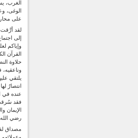
الغرب، يست
الوغى، وع
على محاربة
لقد أرَّقت
إلى اجتماع
وإياكم لعل
القرآن الكر
حلاوة النص
وناعقيه، ف
يلتقي عليه
انتصارٌ له
عنده في ا
فقد سُرقت
الإيمان وا
رضي الله عن
مصداق لقوله ت
وعملائهم 