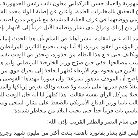
هورية والعماد حسن التركماني معاون نائب رئيس الجمهورية رئ
لتحقيق بالمخابرات العامة، وأُعلن عن إصابة اللواء محمد الش
ومي ووضعهما في غرف العناية المشددة مع غيرهم ممن أصيب ي
ار من إرباك وفراغ لدى بشار ونظامه الآيل قريباً إلى الانهيار بإذ
حمد الله على انتقامه، نبشر أهلنا في الشام بأن هذا الحدث إن
لمؤمنين لعقود مريرة، إلا أننا نهيب بجميع الثائرين المرابطين
كاتف حتى قلع هذا النظام من جذوره، ونحذر في الوقت نفسه
سب مصالحها. ففي حين صرّح وزير الخارجية البريطاني وليم هي
الأمن في هجوم يوم الأربعاء يُظهر الحاجة إلى تحرك قوي من جا
اضح أن الموقف يتدهور بسرعة" وأن سوريا تتهددها "الفوضى وال
غلاً عدم قدرتها على تأمينه ولا صنعه وذلك بغرض إرباكها وال
أنجيلا ميركل الرأي نفسه فقالت "هذا يُظهر لنا أنه حان الوقت للت
الب بانيتا وزير الدفاع الأمريكي بالضغط على بشار "ليتنحى و
اسي بات قريباً جداً حتى يجنب البلاد من مخاطر شديدة".
 في شام النصر والظفر القريب بإذن الله:
ليس قلع بشار بفاتورة باهظة بلغت أكثر من مليون شهيد وجريح 