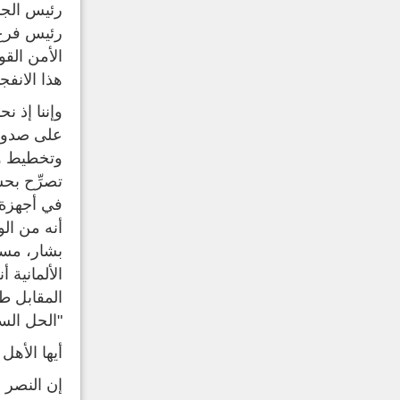
رئيس الجم
رئيس فرع ا
الأمن الق
هذا الانفج
وإننا إذ ن
على صدور ا
وتخطيط وت
تصرِّح بح
في أجهزة 
أنه من الو
بشار، مست
الألمانية 
المقابل ط
"الحل السي
أيها الأهل
إن النصر 