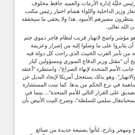
يس خليَّة إدارة الأزمات والعميد حافظ مخلوف
عار وزير الداخلية واللواء هشام اختيار رئيس مكتب
نتظرون مصيرهم الأسود. هذا ولا يخفى ما سيحققه
ن الله تعالى.
ما هو مؤشر واضح لانهيار قريب لنظام فاجر دموي جثم
 أن يثابروا على ما وصلوا إليه من إصرار وعزيمة
 من تآمر الغرب الخبيث الذي راحت كل دولة فيه
ج أن "مقتل وزير الدفاع السوري ومسؤولين كبار
نب الأمم المتحدة لإنهاء الصراع"، واستطرد "أعتقد
انهيار". وهو بذلك يستعجل أمريكا لإيجاد البديل عن
مساهمة في نزع الحكم من يدها. كما تبنت المستشارة
صديق على القرار التالي للأمم المتحدة"... بينما في
يسمحبانتقال سلمي للسلطة"، وصرح البيت الأبيض بأن
ومهجر ونازح، لتأتوا بصنيعة جديدة من صنائع