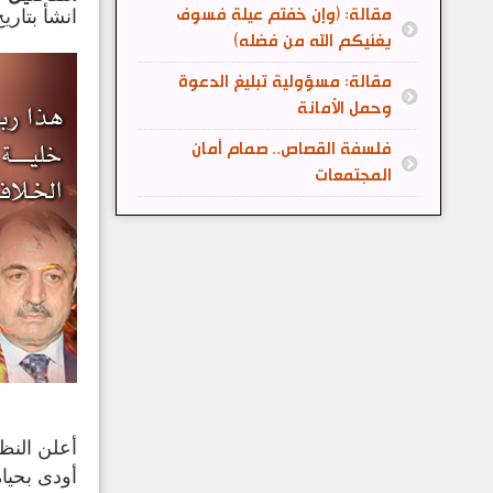
مقالة: (وإن خفتم عيلة فسوف
انشأ بتاريخ: 21 تموز/يوليو
يغنيكم الله من فضله)
مقالة: مسؤولية تبليغ الدعوة
وحمل الأمانة
فلسفة القصاص.. صمام أمان
المجتمعات
أودى بحيا