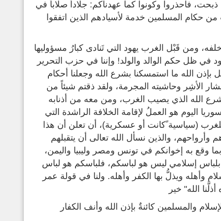
بحت، فاحذروا وكونوا كما عهدناكم: جلاداً صلاباً في
من حكام المسلمين خدمة لأسيادهم الذين اتفقوا
، ومن قَبْل الغرب يهود التي تَنادى كبارُ مسؤوليها
ود في ظل حكم الوالد والولد! وإننا في حزب التحرير
هل بإذن الله ما استمسكنا بشرع الله وجعلنا أحكام
ة ببشار الأشِر وحاشيته المجرمة، ولقد ذقتم شيئاً من
ة شرع الله الذي يصيب الغرب، ومن معه من أذنابه
ريا اليوم هو العملُ لإقامة الخلافة الراشدة التي
 للغرب (سياسية ًكانت أو عسكرية)، أن تعلن أن هذا
هم وأرواحهم، والذين نسأل الله تعالى أن يتقبلهم
ا وقع به إخوانكم في تونس ومصر وليبيا واليمن،
 بلباس إسلامي ليس هو لباسكم، فلباسكم هو لباس
سلام وأهله ويذلُّ بها الكفر وأهله. ولنا في قولة عمر
لَّنا الله" خير
ا}، وعزة الإسلام والمسلمين كائنةٌ بإذن الله وأنف الكفار