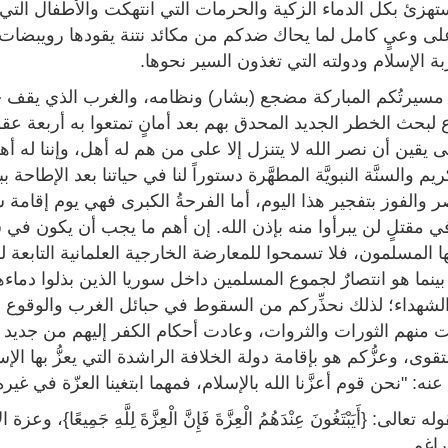
هزئ بكل الدماء الزكية والحرمات التي انتهكت والأطفال التي ذ
لى وعيٍ كامل لما يحاك ضدكم من مكائد نتنة يقودها رويبضات 
 الإسلام ودولته التي تغذون السير نحوها.
 مسيرتُكم المباركة مضجع (بشار) ونظامه، والغرب الذي يقف خلفه
 لبحث الخطر الجديد المحدق بهم بعد أمانٍ تمتعوا به أربعة عق
ى يقين أن نصر الله لا يتنزل إلا على من هم له أهل، وإننا له أ
يم والسنَّة النبويَّة المطهَّرة دستوراً لنا في حياتنا بعد الإطاح
ر والفوز بتفجير هذا اليوم، أما الفرحةُ الكبرى فهي يوم إقام
ي مقتلٍ لن يبرأوا منه بإذن الله. إن أهم ما يجب أن يكون في سو
ا المسلمون، فلا تسمحوا للمعارضة الخارجية العلمانية التابعة
ا بينما هو انتصارٌ لجموع المسلمين داخل سوريا الذين بذلوا دماء
لشهداء؛ لذلك نحذِّركم من السقوط في حبائل الغرب والوقوع بم
 منهم الثورات والثروات، وعادت أحكام الكفر إليهم من جديد
لتقوى، وعزُّكم هو بإقامة دولة الخلافة الراشدة التي يعزُّ بها الإ
ه: "نحن قوم أعزَّنا الله بالإسلام، فمهما ابتغينا العزّة في غيره أذ
عالى: {أَيَبْتَغُونَ عِنْدَهُمُ الْعِزَّةَ فَإِنَّ الْعِزَّةَ لِلَّهِ جَمِيعً
راغم.