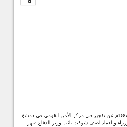
أعلن النظام المهزوم من خلال إعلامه الرسمي أمس الأربعاء في 18/7/2012م عن تفجير في مركز الأمن القومي في دمشق
وزراء والعماد آصف شوكت نائب وزير الدفاع صهر