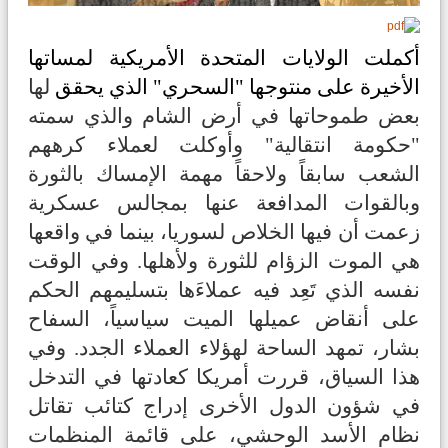
أكملت الولايات المتحدة الأمريكية لمساتها
الأخيرة على منتوجها "السحري" الذي يحقق
لها
بعض طموحاتها في أرض الشام والذي سمته
"حكومة انتقالية" وأوكلت لعملاء كرههم
الشعب سابقاً ولاحقاً مهمة الإمساك بالثورة
وبالقوات المدافعة عنها بمجالس عسكرية
زعمت أن فيها الخلاص لسوريا، بينما في واقعها
هي الموت الزؤام للثورة ولأهلها. وفي الوقت
نفسه الذي ت
عِد فيه عملاءَها بتسليمهم الحكم
على أنقاض عميلها الميت سياسياً، السفاح
بشار، تمهد الساحة لهؤلاء العملاء الجدد.
وفي
هذا السياق، قررت
أمريكا كعادتها في التدخل
في شؤون الدول الأخرى إدراج كتائب تقاتل
نظام الأسد الوحشي، على قائمة المنظمات