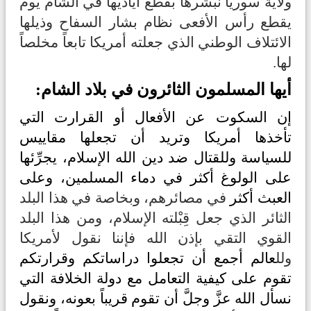
ولاية سوريا نبشرها بقطع أياديها في الشام يوم
يقطع رأس الأفعى نظام بشار السفاح وذيلها
الائتلاف الوطني الذي جعلته أمريكا تابعاً مخلصاً
لها.
أيها المسلمون الثائرون في بلاد الشام:
إن السكوت عن الأفعال أو القرارت التي
تأخذها أمريكا وتريد أن تجعلها مقاييس
للسياسة وللقتال ضد دين الله الإسلام، يجرِّئها
على الولوغ أكثر في دماء المسلمين، وعلى
العبث أكثر
في مصائرهم، وبخاصة في هذا البلد
الثائر الذي جعل قِبْلته الإسلام، ومن هذا البلد
القوي التقي بإذن الله فإننا نقول لأمريكا
ولل
عالم أجمع أن تجعلوا دراساتكم وقرارتكم
تقوم على كيفية التعامل مع دولة الخلافة التي
نسأل الله عزَّ وجلَّ أن تقوم قريباً بعونه، ونقول