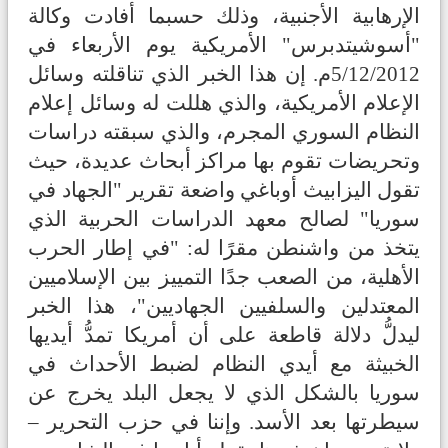
الإرهابية الأجنبية، وذلك حسبما أفادت وكالة
"أسوشيتدبرس" الأمريكية يوم الأربعاء في
5/12/2012م. إن هذا الخبر الذي تناقلته وسائل
الإعلام الأمريكية، والذي هللت له وسائل إعلام
النظام السوري المجرم، والذي سبقته دراسات
وتحريضات تقوم بها مراكز أبحاث عديدة، حيث
تقول اليزابيث أوباغي واضعة تقرير "الجهاد في
سوريا" لصالح معهد الدراسات الحربية الذي
يتخذ من واشنطن مقرًا له: "في إطار الحرب
الأهلية، من الصعب جدًا التمييز بين الإسلاميين
المعتدلين والسلفيين الجهاديين"، هذا الخبر
ليدلُّ دلالة قاطعة على أن أمريكا تمدُّ أيديها
الخبيثة مع أيدي النظام لضبط الأحداث في
سوريا بالشكل الذي لا يجعل البلد يخرج عن
سيطرتها بعد الأسد. وإننا في حزب التحرير –