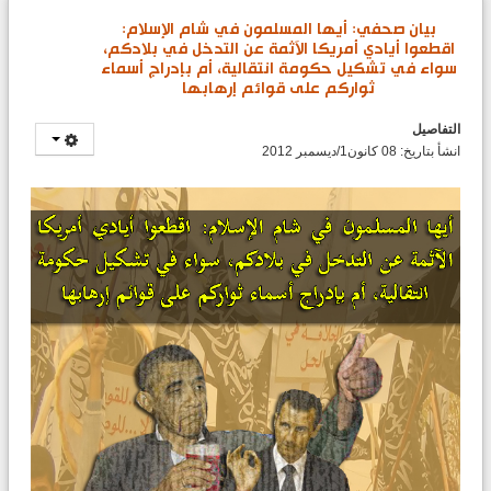
بيان صحفي: أيها المسلمون في شام الإسلام:
اقطعوا أيادي أمريكا الآثمة عن التدخل في بلادكم،
سواء في تشكيل حكومة انتقالية، أم بإدراج أسماء
ثواركم على قوائم إرهابها
التفاصيل
انشأ بتاريخ: 08 كانون1/ديسمبر 2012