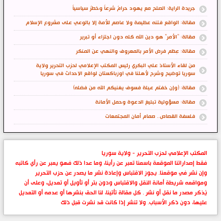
جريدة الراية: الصلح مع يهود حرامٌ شرعاً وخطرٌ سياسياً
مقالة: الواقع فتنه عظيمة ولا عاصم للأمة إلا بالوعي على مشروع الإسلام
مقالة: "الأمر" هو دين الله كله دون اجتزاء أو تبرير
مقالة: عِظم فرض الأمر بالمعروف والنهي عن المنكر
من لقاء الأستاذ علي البكري رئيس المكتب الإعلامي لحزب التحرير ولاية
سوريا توضيح وشرح لأهلنا في اوزباكستان لواقع الاحداث في سوريا
مقالة: (وإن خفتم عيلة فسوف يغنيكم الله من فضله)
مقالة: مسؤولية تبليغ الدعوة وحمل الأمانة
فلسفة القصاص.. صمام أمان المجتمعات
المكتب الإعلامي لحزب التحرير - ولاية سوريا
فقط إصداراتنا الموقعة باسمنا تعبر عن رأينا، وما عدا ذلك فهو يعبر عن رأي كاتبه
وإن نشر في موقعنا. يجوز الاقتباس وإعادة نشر ما يصدر عن حزب التحرير
ومواقعه شريطة أمانة النقل والاقتباس ودون بتر أو تأويل أو تعديل، وعلى أن
يُذكر مصدر ما نقل أو نشر . كل مقالة تأتينا، لنا الحق بنشرها أو عدمه أو التعديل
عليها، دون ذكر الأسباب. ولا تنشر إذا كانت قد نشرت قبل ذلك