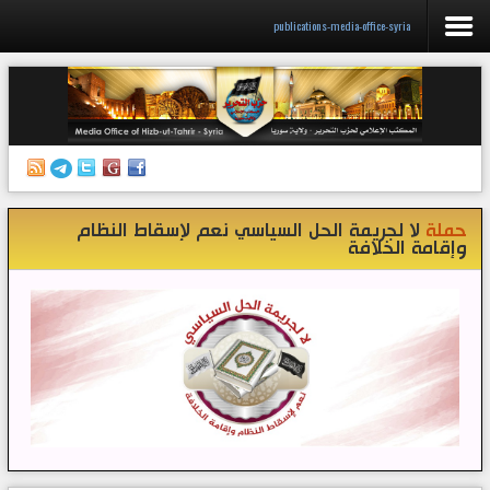
publications-media-office-syria
الرئيسية
إصدارات
أنشطة وفعاليات
حملة
لا لجريمة الحل السياسي نعم لإسقاط النظام
منبر الصحافة
وإقامة الخلافة
الكتب
تواصل معنا
إذاعة المكتب/ سوريا
قناتنا على تيليغرام