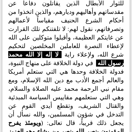
للثوار الأبطال الذين يقاتلون دفاعاً عن
مقدساتهم وأهاليهم وديارهم، والذين اتخذوا من
أحكام الشرع الحنيف مقياساً لأعمالهم
وتصرفاتهم، نقول لهم: لا تلفتنكم تلك القرارت
عن غايتكم العظيمة، وأقبلوا متوكلين على الله
لإعطاء النصرة للعاملين المخلصين لتحكيم
شرع الله، ولإعلاء راية
لا إله إلا الله محمد
رسول الله
في دولة الخلافة على منهاج النبوة،
فدولة الخلافة وحدها هي التي ستعلم أمريكا
والعالم أجمع الأدب مع دين الله الإسلام، ومع
مقام نبي الرحمة محمد عليه الصلاة والسلام،
وهي التي ستعلمهم مقاييس السياسة المبدئية
والقتال الشريف، وتقطع أيدي القوم عن
التدخل في شؤون المسلمين، والله نسأل أن
يجعل ذلك قريباً، قال تعالى: (
ويومئذ يفرح
المؤمنون بنصر الله ينصر من يشاء وهو العزيز