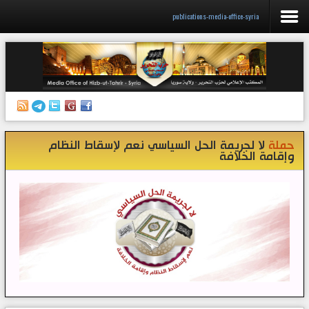
publications-media-office-syria
الرئيسية
إصدارات
أنشطة وفعاليات
حملة
لا لجريمة الحل السياسي نعم لإسقاط النظام
منبر الصحافة
وإقامة الخلافة
الكتب
تواصل معنا
إذاعة المكتب/ سوريا
قناتنا على تيليغرام