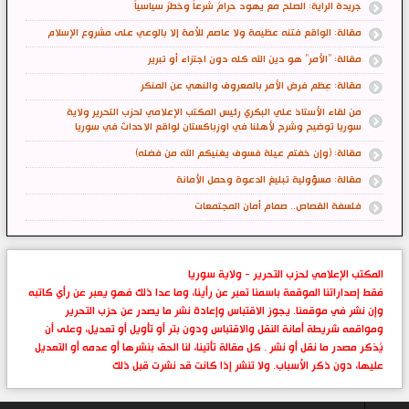
جريدة الراية: الصلح مع يهود حرامٌ شرعاً وخطرٌ سياسياً
مقالة: الواقع فتنه عظيمة ولا عاصم للأمة إلا بالوعي على مشروع الإسلام
مقالة: "الأمر" هو دين الله كله دون اجتزاء أو تبرير
مقالة: عِظم فرض الأمر بالمعروف والنهي عن المنكر
من لقاء الأستاذ علي البكري رئيس المكتب الإعلامي لحزب التحرير ولاية
سوريا توضيح وشرح لأهلنا في اوزباكستان لواقع الاحداث في سوريا
مقالة: (وإن خفتم عيلة فسوف يغنيكم الله من فضله)
مقالة: مسؤولية تبليغ الدعوة وحمل الأمانة
فلسفة القصاص.. صمام أمان المجتمعات
المكتب الإعلامي لحزب التحرير - ولاية سوريا
فقط إصداراتنا الموقعة باسمنا تعبر عن رأينا، وما عدا ذلك فهو يعبر عن رأي كاتبه
وإن نشر في موقعنا. يجوز الاقتباس وإعادة نشر ما يصدر عن حزب التحرير
ومواقعه شريطة أمانة النقل والاقتباس ودون بتر أو تأويل أو تعديل، وعلى أن
يُذكر مصدر ما نقل أو نشر . كل مقالة تأتينا، لنا الحق بنشرها أو عدمه أو التعديل
عليها، دون ذكر الأسباب. ولا تنشر إذا كانت قد نشرت قبل ذلك