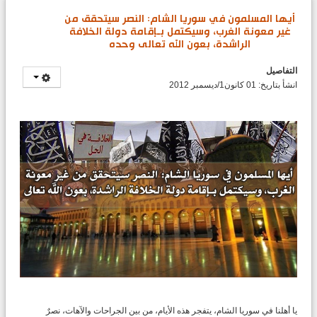
أيها المسلمون في سوريا الشام: النصر سيتحقق من
غير معونة الغرب، وسيكتمل بـإقامة دولة الخلافة
الراشدة، بعون الله تعالى وحده
التفاصيل
انشأ بتاريخ: 01 كانون1/ديسمبر 2012
يا أهلنا في سوريا الشام، يتفجر هذه الأيام، من بين الجراحات والآهات، نصرٌ