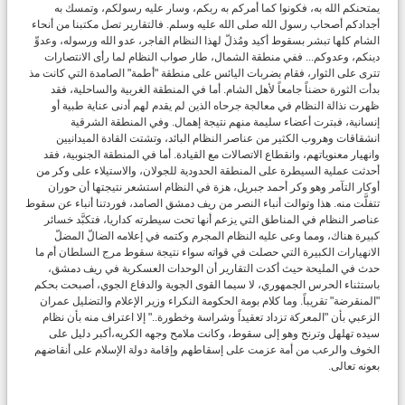
يمتحنكم الله به، فكونوا كما أمركم به ربكم، وسار عليه رسولكم، وتمسك به
أجدادكم أصحاب رسول الله صلى الله عليه وسلم. فالتقارير تصل مكتبنا من أنحاء
الشام كلها تبشر بسقوط أكيد ومُذلّ لهذا النظام الفاجر، عدو الله ورسوله، وعدوِّ
دينكم، وعدوكم... ففي منطقة الشمال، طار صواب النظام لما رأى الانتصارات
تترى على الثوار، فقام بضربات اليائس على منطقة "أطمة" الصامدة التي كانت مذ
بدأت الثورة حضناً جامعاً لأهل الشام. أما في المنطقة الغربية والساحلية، فقد
ظهرت نذالة النظام في معالجة جرحاه الذين لم يقدم لهم أدنى عناية طبية أو
إنسانية، فبترت أعضاء سليمة منهم نتيجة إهمال. وفي المنطقة الشرقية
انشقاقات وهروب الكثير من عناصر النظام البائد، وتشتت القادة الميدانيين
وانهيار معنوياتهم، وانقطاع الاتصالات مع القيادة. أما في المنطقة الجنوبية، فقد
أحدثت عملية السيطرة على المنطقة الحدودية للجولان، والاستيلاء على وكر من
أوكار التآمر وهو وكر أحمد جبريل، هزة في النظام استشعر نتيجتها أن حوران
تتفلَّت منه. هذا وتوالت أنباء النصر من ريف دمشق الصامد، فوردتنا أنباء عن سقوط
عناصر النظام في المناطق التي يزعم أنها تحت سيطرته كداريا، فتكبَّد خسائر
كبيرة هناك، ومما وعى عليه النظام المجرم وكتمه في إعلامه الضالّ المضلّ
الانهيارات الكبيرة التي حصلت في قواته سواء نتيجة سقوط مرج السلطان أم ما
حدث في المليحة حيث أكدت التقارير أن الوحدات العسكرية في ريف دمشق،
باستثناء الحرس الجمهوري، لا سيما القوى الجوية والدفاع الجوي، أصبحت بحكم
"المنقرضة" تقريباً. وما كلام بومة الحكومة النكراء وزير الإعلام والتضليل عمران
الزعبي بأن "المعركة تزداد تعقيداً وشراسة وخطورة.." إلا اعتراف منه بأن نظام
سيده تهلهل وترنح وهو إلى سقوط، وكانت ملامح وجهه الكريه،أكبر دليل على
الخوف والرعب من أمة عزمت على إسقاطهم وإقامة دولة الإسلام على أنقاضهم
بعونه تعالى.