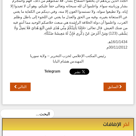
الجدد الذين يريدهم أن يخلفوا السفاح بشار، فلا تمكنوهم من ذلك، فهم والمجرم
بشار وزبانيته سواء. واعلموا أن لله سبحانه وتعالى حقاً عليكم، وهو أن لا تعبدوا إلا
إياه، ولا تطيعوا سواه، ولا تستمدوا العون إلا منه، وفي دينكم من الكفاية ما يغني
عن الاستعانة بغيره، وفيه من الحق والعدل ما يغني عن اللجوء إلى باطل وظلم
الغرب، واعلموا أن دولة الخلافة الراشدة هي مبعث خلاصكم الوحيد مما أنتم فيه
من ضنك العيش. قال تعالى: ﴿فَإِمَّا يَأْتِيَنَّكُمْ مِنِّي هُدًى فَمَنِ اتَّبَعَ هُدَايَ فَلَا يَضِلُّ وَلَا
يَشْقَى (123) وَمَنْ أَعْرَضَ عَنْ ذِكْرِي فَإِنَّ لَهُ مَعِيشَةً ضَنْكًا﴾.
16/1/1434هـ
30/11/2012م
رئيس المكتب الإعلامي لحزب التحرير – ولاية سوريا
المهندس هشام البابا
Telegram
السابق
التالي
آخر
الإضافات