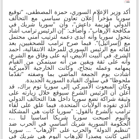
أكد وزير الإعلام السوري، حمزة المصطفى، "توقيع
سوريا مؤخراً إعلان تعاون سياسي مع التحالف
الدولي لهزيمة داعش"، وأن "سوريا شريك في
مكافحة الإرهاب"، وأضاف: "إن الرئيس ترامب أشاد
بتحول سوريا وأنه أبدى دعمه لترتيب أمني محتمل
مع (إسرائيل)". فيما صرح ترامب للصحفيين، بعد
لقائه مع الرئيس السوري للمرحلة الانتقالية، أحمد
الشرع، في البيت الأبيض، أنه على وفاق مع الشرع،
وأنه على ثقة ويقين من أنه سيتمكن من القيام
بمهامه وعمله بنجاح، وكانت الخارجية الأميركية
أشادت يوم الجمعة الماضي بما وصفته "تقدّما
ملحوظا" في سلوك القيادة السورية الجديدة.
وكان المبعوث الأميركي إلى سوريا توم براك، قد
أعلن أن الرئيس الشرع سيوقع خلال زيارته على
وثيقة شراكة تضع سوريا داخل هذا التحالف الدولي
الذي تقوده الولايات المتحدة، فيما علق على لقاء
ترامب بالشرع بالقول: "سوريا كانت هي المشكلة
واليوم أصبحت سوريا شريكا أساسيا لنا ...،
الحكومة السورية شريك أساسي في الحرب ضد
"تنظيم الدولة" والحرب على "الإرهاب" ... سوريا
التي كانت مصدرا للإرهاب اليوم هي شريك في