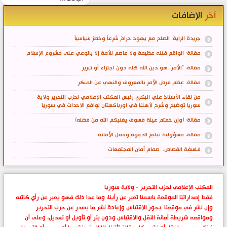
آخر
الإضافات
جريدة الراية: الصلح مع يهود حرامٌ شرعاً وخطرٌ سياسياً
مقالة: الواقع فتنه عظيمة ولا عاصم للأمة إلا بالوعي على مشروع الإسلام
مقالة: "الأمر" هو دين الله كله دون اجتزاء أو تبرير
مقالة: عِظم فرض الأمر بالمعروف والنهي عن المنكر
من لقاء الأستاذ علي البكري رئيس المكتب الإعلامي لحزب التحرير ولاية
سوريا توضيح وشرح لأهلنا في اوزباكستان لواقع الاحداث في سوريا
مقالة: (وإن خفتم عيلة فسوف يغنيكم الله من فضله)
مقالة: مسؤولية تبليغ الدعوة وحمل الأمانة
فلسفة القصاص.. صمام أمان المجتمعات
المكتب الإعلامي لحزب التحرير - ولاية سوريا
فقط إصداراتنا الموقعة باسمنا تعبر عن رأينا، وما عدا ذلك فهو يعبر عن رأي كاتبه
وإن نشر في موقعنا. يجوز الاقتباس وإعادة نشر ما يصدر عن حزب التحرير
ومواقعه شريطة أمانة النقل والاقتباس ودون بتر أو تأويل أو تعديل، وعلى أن