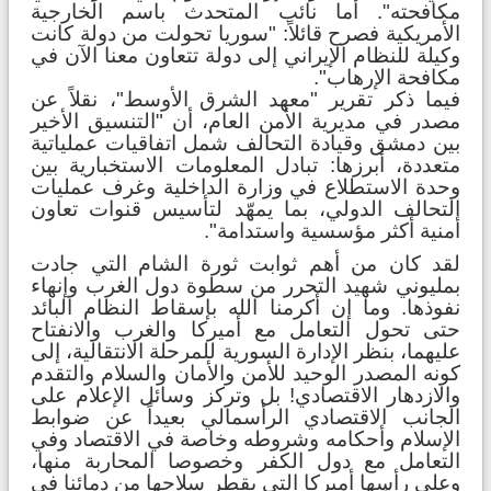
مكافحته". أما نائب المتحدث باسم الخارجية
الأمريكية فصرح قائلاً: "سوريا تحولت من دولة كانت
وكيلة للنظام الإيراني إلى دولة تتعاون معنا الآن في
مكافحة الإرهاب".
فيما ذكر تقرير "معهد الشرق الأوسط"، نقلاً عن
مصدر في مديرية الأمن العام، أن "التنسيق الأخير
بين دمشق وقيادة التحالف شمل اتفاقيات عملياتية
متعددة، أبرزها: تبادل المعلومات الاستخبارية بين
وحدة الاستطلاع في وزارة الداخلية وغرف عمليات
التحالف الدولي، بما يمهّد لتأسيس قنوات تعاون
أمنية أكثر مؤسسية واستدامة".
لقد كان من أهم ثوابت ثورة الشام التي جادت
بمليوني شهيد التحرر من سطوة دول الغرب وإنهاء
نفوذها. وما إن أكرمنا الله بإسقاط النظام البائد
حتى تحول التعامل مع أميركا والغرب والانفتاح
عليهما، بنظر الإدارة السورية للمرحلة الانتقالية، إلى
كونه المصدر الوحيد للأمن والأمان والسلام والتقدم
والازدهار الاقتصادي! بل وتركز وسائل الإعلام على
الجانب الاقتصادي الرأسمالي بعيداً عن ضوابط
الإسلام وأحكامه وشروطه وخاصة في الاقتصاد وفي
التعامل مع دول الكفر وخصوصا المحاربة منها،
وعلى رأسها أميركا التي يقطر سلاحها من دمائنا في