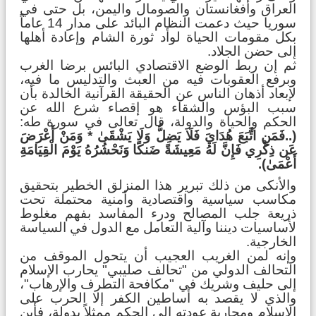
العراق وأفغانستان والصومال واليمن، بل حتى في
سوريا حيث دعمت النظام البائد على مدار 14 عاماً
بكل مقومات الحياة لوأد ثورة الشام وإعادة أهلها
إلى حضن الجلاد.
ثم إن ربط الوضع الاقتصادي البائس برضا الغرب
وبرفع العقوبات فيه من العبث والتدليس ما فيه،
لإبعاد أذهان الناس عن الحقيقة القرآنية الخالدة بأن
سبب البؤس والشقاء هو إقصاء شرع الله عن
الحكم والحياة والدولة، قال تعالى في سورة طه:
(..فَمَنِ اتَّبَعَ هُدَايَ فَلَا يَضِلُّ وَلَا يَشْقَىٰ * وَمَنْ أَعْرَضَ
عَن ذِكْرِي فَإِنَّ لَهُ مَعِيشَةً ضَنكًا وَنَحْشُرُهُ يَوْمَ الْقِيَامَةِ
أَعْمَىٰ).
والأنكى من ذلك تبرير هذا المنزلق الخطير بتحقيق
مكاسب سياسية واقتصادية وأمنية محتملة تحت
ذريعة جلب المصالح ودرء المفاسد بفهم مغلوط
لأساسيات ديننا وآلية التعامل مع الدول في السياسة
الخارجية.
وإنه لمن الغريب العجيب أن يتحول الموقف من
التحالف الدولي من "تحالف صليبي" يحارب الإسلام
إلى حليف وشريك في "مكافحة التطرف والإرهاب"،
والذي لا يقصد به أساطين الكفر إلا الحرب على
الإسلام ومحاربة عودته إلى الحكم ممثلاً بدولة، فأين