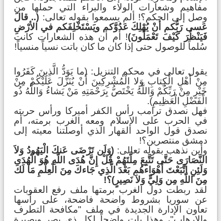
مفاهيم وشعارات الولاء والبراء التي حملها من
وصل إلى الحكم؟! ألم يسمعوا بقوله تعالى:
(.. قالَ
عَسى رَبُّكم أنْ يُهْلِكَ عَدُوَّكم ويَسْتَخْلِفَكم في الأرْضِ
فَيَنْظُرَ كَيْفَ تَعْمَلُونَ)
! أم أن هذه الشعارات كانت
سُلماً للوصول حتى إذا كان ما كان باتت نسياً منسياً!
يقول تعالى في محكم التنزيل: (ما يَوَدُّ الَّذِينَ كَفَرُوا
مِنْ أَهْلِ الْكِتابِ وَلا الْمُشْرِكِينَ أَنْ يُنَزَّلَ عَلَيْكُمْ مِنْ
خَيْرٍ مِنْ رَبِّكُمْ وَاللَّهُ يَخْتَصُّ بِرَحْمَتِهِ مَنْ يَشاءُ وَاللَّهُ ذُو
الْفَضْلِ الْعَظِيمِ).
فهل نصدق ترامب رأس الكفر أميركا ورأس حربته
في الحرب على الإسلام ومعه الغرب برمته، أم
نصدق قول الواحد القهار الذي أوصلتنا معيته إلى
دمشق منتصرين؟!
وأين نذهب بقوله تعالى:
(وَلَن تَرْضَى عَنكَ الْيَهُودُ وَلاَ
النَّصَارَى حَتَّى تَتَّبِعَ مِلَّتَهُمْ قُلْ إِنَّ هُدَى اللّهِ هُوَ الْهُدَى
وَلَئِنِ اتَّبَعْتَ أَهْوَاءهُم بَعْدَ الَّذِي جَاءكَ مِنَ الْعِلْمِ مَا لَكَ
مِنَ اللّهِ مِن وَلِيٍّ وَلاَ نَصِيرٍ)؟!
لقد ربطت دول الغرب برمتها ملف رفع العقوبات
عن سوريا بشروط واضحة فاضحة، على رأسها
تعاون الإدارة الجديدة في ملف "مكافحة التطرف
والإرهاب"، وهذا بات واضحاً لكل ذي بصر وبصيرة