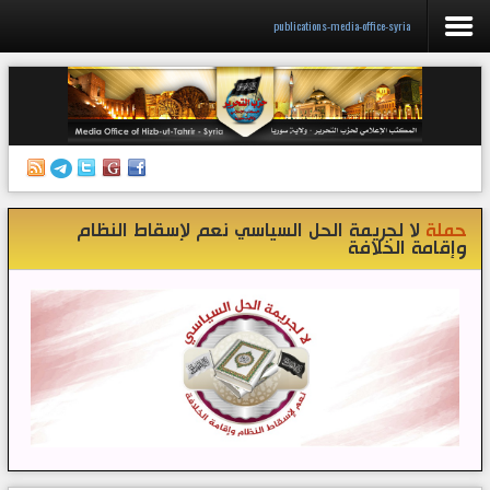
publications-media-office-syria
الرئيسية
إصدارات
أنشطة وفعاليات
حملة
لا لجريمة الحل السياسي نعم لإسقاط النظام
منبر الصحافة
وإقامة الخلافة
الكتب
تواصل معنا
إذاعة المكتب/ سوريا
قناتنا على تيليغرام