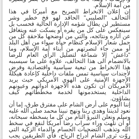
من أمة الإسلام.
إن إعلان الانخراط الصريح مع أميركا في هذا
التحالف "الصليبي" الحاقد لهو فخ خطير وشر
مستطير لن يطال شؤمه الإدارة الحالية فحسب بل
سينعكس على كل من يقره أو يسكت عنه ويتغافل
عن آثاره ونتائجه، والتي من أوضحها ملاحقة كل من
حمل شعار الإسلام كنظام حياة سواء من أهل البلد
أو ممن جاء لنصرتهم من أبناء أمة الإسلام، وما
"داعش" إلا شماعة لتضليل الرأي العام للرضا
بالانضمام الى هذا التحالف، علاوة على ما سيسببه
هذا الانخراط من تبعية سياسية واقتصادية وفرضٍ
لأجندات سياسية تمس ملفات داخلية كإعادة هيكلة
الأجهزة الأمنية على الهوى الأمريكي حيث يريد
الأمريكان أن تكون هذه الأجهزة أدواتهم وعيونهم
الداخلية يستخدمونها لخدمة مخططاتهم كيف
يشاؤون.
إننا اليوم على أرض الشام على مفترق طرق، إما أن
نعود لديننا وهدي ربنا ونهج نبينا محمد صلى الله عليه
وسلم ونعلن التبرؤ التام من كل ما يسخطه سبحانه،
أو أن نلهث وراء سراب رضا أمريكا لنقع في سخط
الله وتذهب التضحيات الجسام والدماء الزكية التي
روّت ثرى الشام أدراج الرياح، فأي الطريقين يجب